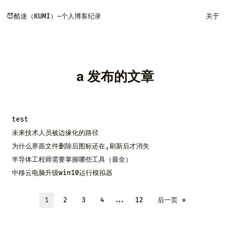
😈酷迷（KUMI）-个人博客纪录
关于
a 发布的文章
test
未来技术人员被边缘化的路径
为什么界面文件删除后图标还在,刷新后才消失
半导体工程师需要掌握哪些工具（最全）
中移云电脑升级win10运行模拟器
1
2
3
4
...
12
后一页 »